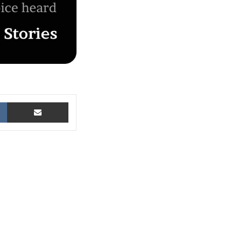
VKontakte
Share via Email