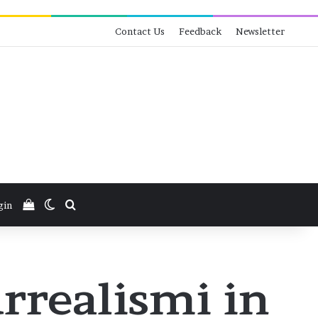
Contact Us
Feedback
Newsletter
View your shopping cart
Switch skin
Search for
gin
urrealismi in