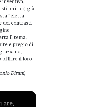
 inventiva,
sti, critici) già
sta “eletta
 dei contrasti
agine
ertà il tema,
ite e pregio di
ngraziamo,
offrire il loro
onio Dirani,