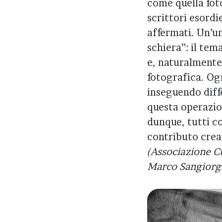
come quella fot
scrittori esordie
affermati. Un’u
schiera”: il te
e, naturalmente
fotografica. Ogn
inseguendo diffe
questa operazio
dunque, tutti co
contributo crea
(Associazione C
Marco Sangiorg