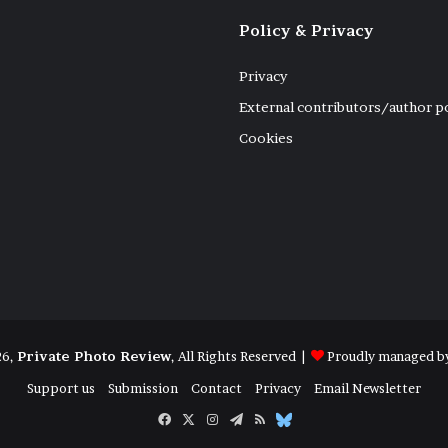
Policy & Privacy
Privacy
External contributors/author p
Cookies
26,
Private Photo Review
, All Rights Reserved |
Proudly managed b
Support us
Submission
Contact
Privacy
Email Newsletter
Facebook
X
Instagram
Telegram
RSS
Bluesky