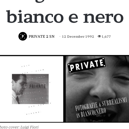
bianco e nero
PRIVATE 2 SN
12 December 1992
1,677
hoto cover: Luigi Fiori