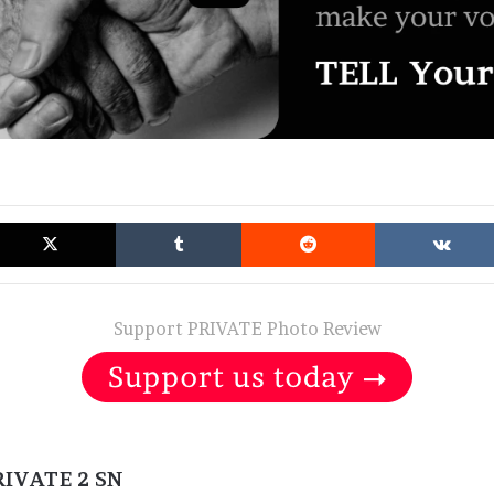
cebook
X
Tumblr
Reddit
Support PRIVATE Photo Review
RIVATE 2 SN