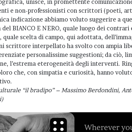
ografica, unisce, in promettente comunicazione
nti e non-professionisti con scrittori (poeti, arti
nica indicazione abbiamo voluto suggerire a que
ma del BIANCO E NERO, quale luogo dei contrari e
, quale scelta di campo, qui adottata, dell’imm
i scrittore interpellato ha svolto con ampia lib
renziate personalissime suggestioni; da ciò, lim
ne, l’estrema eterogeneità degli interventi. Ri
loro che, con simpatia e curiosità, hanno voluto 
tivo.
ulturale “il bradipo” – Massimo Berdondini, Ant
i)