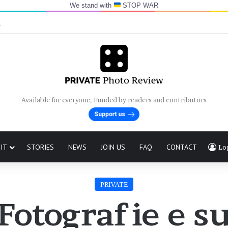
We stand with
STOP WAR
n
Available for everyone, Funded by readers and contributors
IT
STORIES
NEWS
JOIN US
FAQ
CONTACT
Lo
PRIVATE
Fotografie e s