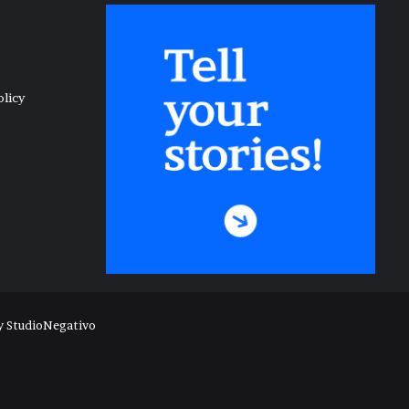
olicy
y
StudioNegativo