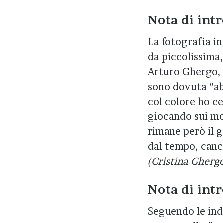
Nota di int
La fotografia in
da piccolissima,
Arturo Ghergo, 
sono dovuta “ab
col colore ho ce
giocando sui mon
rimane però il g
dal tempo, cance
(Cristina Gherg
Nota di intr
Seguendo le indi